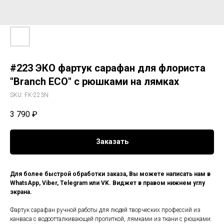
#223 ЭКО фартук сарафан для флориста
"Branch ECO" с рюшками на лямках
SKU:
FK-223N
3 790
₽
Заказать
Для более быстрой обработки заказа, Вы можете написать нам в
WhatsApp, Viber, Telegram или VK. Виджет в правом нижнем углу
экрана.
Фартук сарафан ручной работы для людей творческих профессий из
канваса с водоотталкивающей пропиткой, лямками из ткани с рюшками.