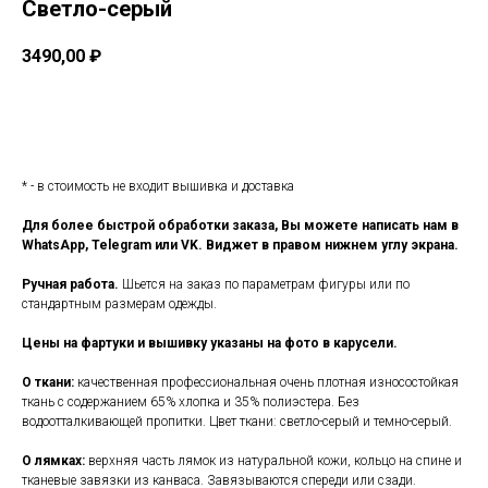
Светло-серый
3490,00
₽
Заказать
* - в стоимость не входит вышивка и доставка
Для более быстрой обработки заказа, Вы можете написать нам в
WhatsApp, Telegram или VK. Виджет в правом нижнем углу экрана.
Ручная работа.
Шьется на заказ по параметрам фигуры или по
стандартным размерам одежды.
Цены на фартуки и вышивку указаны на фото в карусели.
О ткани:
качественная профессиональная очень плотная износостойкая
ткань с содержанием 65% хлопка и 35% полиэстера. Без
водоотталкивающей пропитки. Цвет ткани: светло-серый и темно-серый.
О лямках:
верхняя часть лямок из натуральной кожи, кольцо на спине и
тканевые завязки из канваса. Завязываются спереди или сзади.