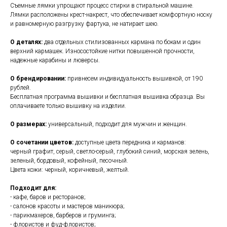
Съемные лямки упрощают процесс стирки в стиральной машине.
Лямки расположены крест-накрест, что обеспечивает комфортную носку
и равномерную разгрузку фартука, не натирает шею.
О деталях:
два отдельных стилизованных кармана по бокам и один
верхний кармашек. Износостойкие нитки повышенной прочности,
надежные карабины и люверсы.
О брендировании:
привнесем индивидуальность вышивкой, от 190
рублей.
Бесплатная программа вышивки и бесплатная вышивка образца. Вы
оплачиваете только вышивку на изделии.
О размерах:
универсальный, подходит для мужчин и женщин.
О сочетании цветов:
доступные цвета передника и карманов:
черный графит, серый, светло-серый, глубокий синий, морская зелень,
зеленый, бордовый, кофейный, песочный.
Цвета кожи: черный, коричневый, желтый.
Подходит для:
- кафе, баров и ресторанов;
- салонов красоты и мастеров маникюра;
- парикмахеров, барберов и груминга;
- флористов и фуд-флористов;