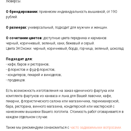
люверсы.
О брендировании:
привнесем индивидуальность вышивкой, от 190
рублей.
О размерах:
универсальный, подходит для мужчин и женщин.
О сочетании цветов:
доступные цвета передника и карманов:
черный, коричневый, зеленый, хаки, бежевый и серый.
Цвета ЭКОкожи: черный, коричневый, бордо, горчица, зеленый, шоколад.
Подходит для:
- кафе, баров и ресторанов;
- флористов и фуд-флористов;
- кондитеров, пекарей и виноделов;
- продавцов.
Есть возможность изготовления на заказ единичного фартука или
комплекта фартуков из канваса и льна для Вашей лавочки, кафе,
пекарни, флористического салона или магазинчика, парикмахерской,
бара, ресторана, винного магазина, кондитерской или мастерской с
нанесением вышивки Вашего логотипа. Стоимость работ оговаривается в
каждом отдельном случае.
Также мы рекомендуем ознакомиться с
часто задаваемыми вопросами.