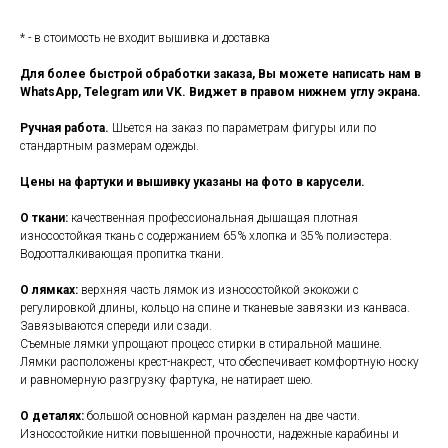
* - в стоимость не входит вышивка и доставка
Для более быстрой обработки заказа, Вы можете написать нам в
WhatsApp, Telegram или VK. Виджет в правом нижнем углу экрана.
Ручная работа.
Шьется на заказ по параметрам фигуры или по
стандартным размерам одежды.
Цены на фартуки и вышивку указаны на фото в карусели.
О ткани:
качественная профессиональная дышащая плотная
износостойкая ткань с содержанием 65% хлопка и 35% полиэстера.
Водоотталкивающая пропитка ткани.
О лямках:
верхняя часть лямок из износостойкой экокожи с
регулировкой длины, кольцо на спине и тканевые завязки из канваса.
Завязываются спереди или сзади.
Съемные лямки упрощают процесс стирки в стиральной машине.
Лямки расположены крест-накрест, что обеспечивает комфортную носку
и равномерную разгрузку фартука, не натирает шею.
О деталях:
большой основной карман разделен на две части.
Износостойкие нитки повышенной прочности, надежные карабины и