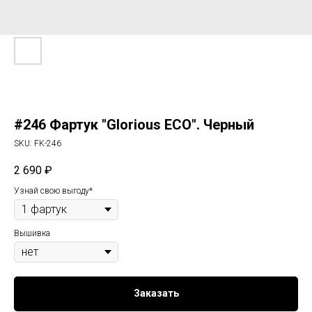
#246 Фартук "Glorious ECO". Черный
SKU:
FK-246
2 690
₽
Узнай свою выгоду*
Вышивка
Заказать