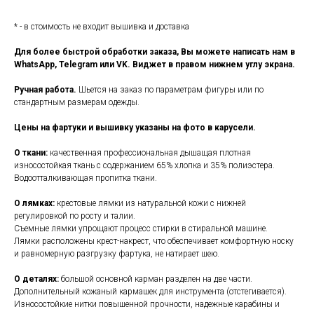
* - в стоимость не входит вышивка и доставка
Для более быстрой обработки заказа, Вы можете написать нам в
WhatsApp, Telegram или VK. Виджет в правом нижнем углу экрана.
Ручная работа.
Шьется на заказ по параметрам фигуры или по
стандартным размерам одежды.
Цены на фартуки и вышивку указаны на фото в карусели.
О ткани:
качественная профессиональная дышащая плотная
износостойкая ткань с содержанием 65% хлопка и 35% полиэстера.
Водоотталкивающая пропитка ткани.
О лямках:
крестовые лямки из натуральной кожи с нижней
регулировкой по росту и талии.
Съемные лямки упрощают процесс стирки в стиральной машине.
Лямки расположены крест-накрест, что обеспечивает комфортную носку
и равномерную разгрузку фартука, не натирает шею.
О деталях:
большой основной карман разделен на две части.
Дополнительный кожаный кармашек для инструмента (отстегивается).
Износостойкие нитки повышенной прочности, надежные карабины и