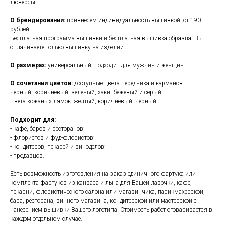
люверсы.
О брендировании:
привнесем индивидуальность вышивкой, от 190
рублей.
Бесплатная программа вышивки и бесплатная вышивка образца. Вы
оплачиваете только вышивку на изделии.
О размерах:
универсальный, подходит для мужчин и женщин.
О сочетании цветов:
доступные цвета передника и карманов:
черный, коричневый, зеленый, хаки, бежевый и серый.
Цвета кожаных лямок: желтый, коричневый, черный.
Подходит для:
- кафе, баров и ресторанов;
- флористов и фуд-флористов;
- кондитеров, пекарей и виноделов;
- продавцов.
Есть возможность изготовления на заказ единичного фартука или
комплекта фартуков из канваса и льна для Вашей лавочки, кафе,
пекарни, флористического салона или магазинчика, парикмахерской,
бара, ресторана, винного магазина, кондитерской или мастерской с
нанесением вышивки Вашего логотипа. Стоимость работ оговаривается в
каждом отдельном случае.