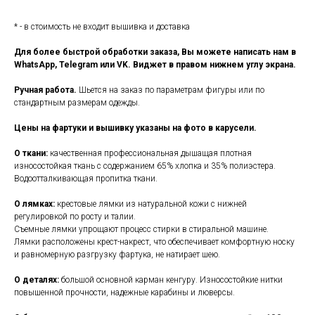
* - в стоимость не входит вышивка и доставка
Для более быстрой обработки заказа, Вы можете написать нам в
WhatsApp, Telegram или VK. Виджет в правом нижнем углу экрана.
Ручная работа.
Шьется на заказ по параметрам фигуры или по
стандартным размерам одежды.
Цены на фартуки и вышивку указаны на фото в карусели.
О ткани:
качественная профессиональная дышащая плотная
износостойкая ткань с содержанием 65% хлопка и 35% полиэстера.
Водоотталкивающая пропитка ткани.
О лямках:
крестовые лямки из натуральной кожи с нижней
регулировкой по росту и талии.
Съемные лямки упрощают процесс стирки в стиральной машине.
Лямки расположены крест-накрест, что обеспечивает комфортную носку
и равномерную разгрузку фартука, не натирает шею.
О деталях:
большой основной карман кенгуру. Износостойкие нитки
повышенной прочности, надежные карабины и люверсы.