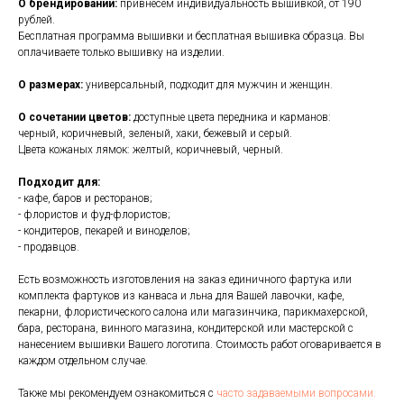
О брендировании:
привнесем индивидуальность вышивкой, от 190
рублей.
Бесплатная программа вышивки и бесплатная вышивка образца. Вы
оплачиваете только вышивку на изделии.
О размерах:
универсальный, подходит для мужчин и женщин.
О сочетании цветов:
доступные цвета передника и карманов:
черный, коричневый, зеленый, хаки, бежевый и серый.
Цвета кожаных лямок: желтый, коричневый, черный.
Подходит для:
- кафе, баров и ресторанов;
- флористов и фуд-флористов;
- кондитеров, пекарей и виноделов;
- продавцов.
Есть возможность изготовления на заказ единичного фартука или
комплекта фартуков из канваса и льна для Вашей лавочки, кафе,
пекарни, флористического салона или магазинчика, парикмахерской,
бара, ресторана, винного магазина, кондитерской или мастерской с
нанесением вышивки Вашего логотипа. Стоимость работ оговаривается в
каждом отдельном случае.
Также мы рекомендуем ознакомиться с
часто задаваемыми вопросами.