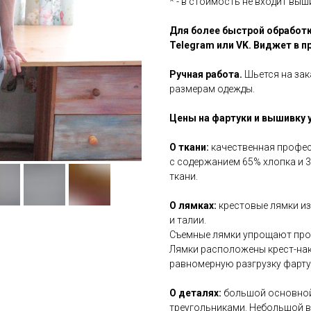
* - в стоимость не входит выш
Для более быстрой обработк
Telegram или VK. Виджет в п
Ручная работа.
Шьется на зак
размерам одежды.
Цены на фартуки и вышивку у
О ткани:
качественная профе
с содержанием 65% хлопка и 
ткани.
О лямках:
крестовые лямки из
и талии.
Съемные лямки упрощают проц
Лямки расположены крест-нак
равномерную разгрузку фартук
О деталях:
большой основной 
треугольниками. Небольшой в