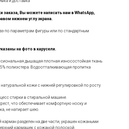
ивка и доставка
и заказа, Вы можете написать нам в WhatsApp,
равом нижнем углу экрана.
аз по параметрам фигуры или по стандартным
казаны на фото в карусели.
ссиональная дышащая плотная износостойкая ткань
35% полиэстера. Водоотталкивающая пропитка
 натуральной кожи с нижней регулировкой по росту
есс стирки в стиральной машине.
рест, что обеспечивает комфортную носку и
а, не натирает шею.
карман разделен на две части, украшен кожаными
ерхний кармашек с кожаной полоской.