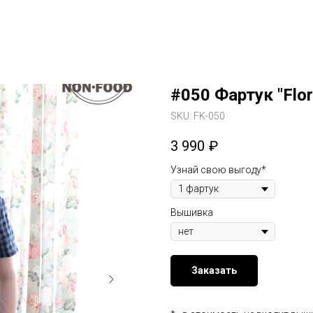
#050 Фартук "Flor
SKU:
FK-050
3 990
₽
Узнай свою выгоду*
Вышивка
Заказать