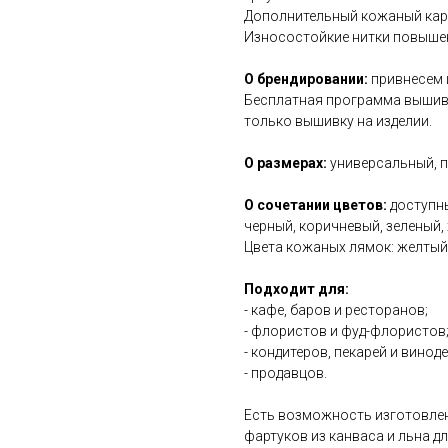
Дополнительный кожаный карм
Износостойкие нитки повыше
О брендировании:
привнесем 
Бесплатная программа вышивк
только вышивку на изделии.
О размерах:
универсальный, п
О сочетании цветов:
доступны
черный, коричневый, зеленый, 
Цвета кожаных лямок: желтый,
Подходит для:
- кафе, баров и ресторанов;
- флористов и фуд-флористов
- кондитеров, пекарей и винод
- продавцов.
Есть возможность изготовлен
фартуков из канваса и льна д