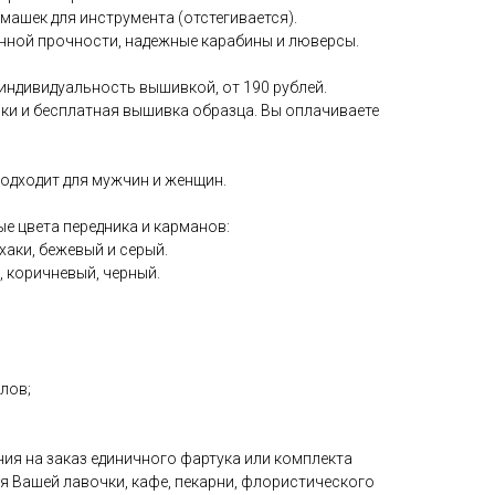
ашек для инструмента (отстегивается).
нной прочности, надежные карабины и люверсы.
индивидуальность вышивкой, от 190 рублей.
и и бесплатная вышивка образца. Вы оплачиваете
одходит для мужчин и женщин.
е цвета передника и карманов:
хаки, бежевый и серый.
 коричневый, черный.
;
елов;
ия на заказ единичного фартука или комплекта
ля Вашей лавочки, кафе, пекарни, флористического