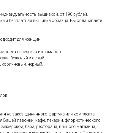
индивидуальность вышивкой, от 190 рублей.
и и бесплатная вышивка образца. Вы оплачиваете
одходит для женщин.
е цвета передника и карманов:
хаки, бежевый и серый.
 коричневый, черный.
;
елов;
ия на заказ единичного фартука или комплекта
ля Вашей лавочки, кафе, пекарни, флористического
кмахерской, бара, ресторана, винного магазина,
 с нанесением вышивки Вашего логотипа. Стоимость