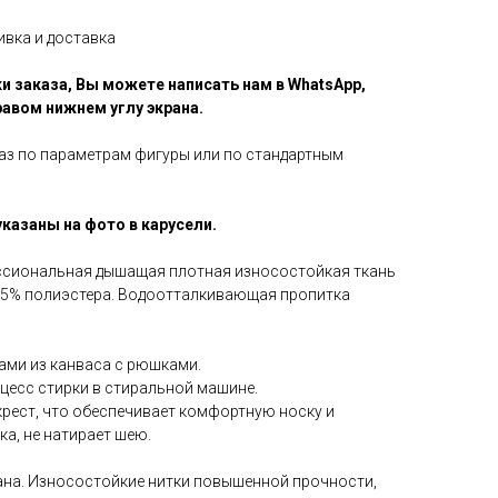
ивка и доставка
и заказа, Вы можете написать нам в WhatsApp,
равом нижнем углу экрана.
аз по параметрам фигуры или по стандартным
казаны на фото в карусели.
ссиональная дышащая плотная износостойкая ткань
35% полиэстера. Водоотталкивающая пропитка
ами из канваса с рюшками.
есс стирки в стиральной машине.
рест, что обеспечивает комфортную носку и
а, не натирает шею.
на. Износостойкие нитки повышенной прочности,