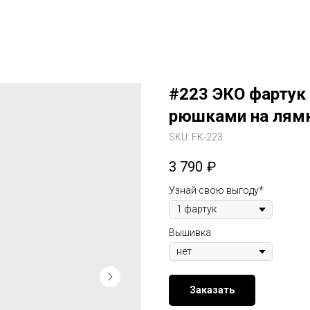
#223 ЭКО фартук 
рюшками на лямк
SKU:
FK-223
3 790
₽
Узнай свою выгоду*
Вышивка
Заказать