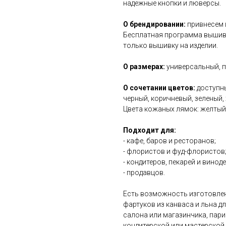
надежные кнопки и люверсы.
О брендировании:
привнесем 
Бесплатная программа вышивк
только вышивку на изделии.
О размерах:
универсальный, п
О сочетании цветов:
доступны
черный, коричневый, зеленый, 
Цвета кожаных лямок: желтый,
Подходит для:
- кафе, баров и ресторанов;
- флористов и фуд-флористов
- кондитеров, пекарей и винод
- продавцов.
Есть возможность изготовлен
фартуков из канваса и льна д
салона или магазинчика, пари
кондитерской или мастерской