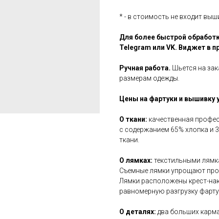
* - в стоимость не входит выш
Для более быстрой обработк
Telegram или VK. Виджет в п
Ручная работа.
Шьется на зак
размерам одежды.
Цены на фартуки и вышивку у
О ткани:
качественная профе
с содержанием 65% хлопка и 
ткани.
О лямках:
текстильными лямк
Съемные лямки упрощают проц
Лямки расположены крест-нак
равномерную разгрузку фартук
О деталях:
два больших карма