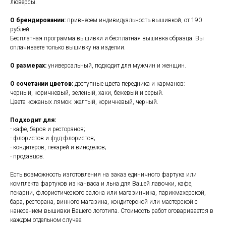
люверсы.
О брендировании:
привнесем индивидуальность вышивкой, от 190
рублей.
Бесплатная программа вышивки и бесплатная вышивка образца. Вы
оплачиваете только вышивку на изделии.
О размерах:
универсальный, подходит для мужчин и женщин.
О сочетании цветов:
доступные цвета передника и карманов:
черный, коричневый, зеленый, хаки, бежевый и серый.
Цвета кожаных лямок: желтый, коричневый, черный.
Подходит для:
- кафе, баров и ресторанов;
- флористов и фуд-флористов;
- кондитеров, пекарей и виноделов;
- продавцов.
Есть возможность изготовления на заказ единичного фартука или
комплекта фартуков из канваса и льна для Вашей лавочки, кафе,
пекарни, флористического салона или магазинчика, парикмахерской,
бара, ресторана, винного магазина, кондитерской или мастерской с
нанесением вышивки Вашего логотипа. Стоимость работ оговаривается в
каждом отдельном случае.