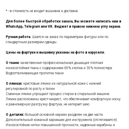
* - в стоимость не входит вышивка и доставка
Для более быстрой обработки заказа, Вы можете написать нам в
WhatsApp, Telegram или VK. Виджет в правом нижнем углу экрана.
Ручная работа.
Шьется на заказ по параметрам фигуры или по
стандартным размерам одежды.
Цены на фартуки и вышивку указаны на фото в карусели.
О ткани:
качественная профессиональная дышащая плотная
износостойкая ткань с содержанием 65% хлопка и 35% полиэстера.
Водоотталкивающая пропитка ткани.
О лямках:
крестовые лямки из натуральной кожи с нижней
регулировкой по росту и талии.
Съемные лямки упрощают процесс стирки в стиральной машине.
Лямки расположены крест-накрест, что обеспечивает комфортную носку
и равномерную разгрузку фартука, не натирает шею.
О деталях:
большой основной карман разделен на две части.
Дополнительный кожаный кармашек для инструмента (отстегивается).
Износостойкие нитки повышенной прочности, надежные карабины и