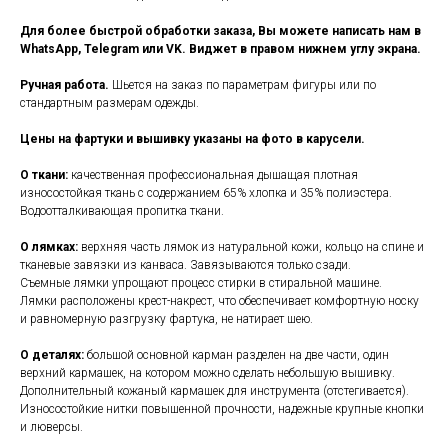
Для более быстрой обработки заказа, Вы можете написать нам в
WhatsApp, Telegram или VK. Виджет в правом нижнем углу экрана.
Ручная работа.
Шьется на заказ по параметрам фигуры или по
стандартным размерам одежды.
Цены на фартуки и вышивку указаны на фото в карусели.
О ткани:
качественная профессиональная дышащая плотная
износостойкая ткань с содержанием 65% хлопка и 35% полиэстера.
Водоотталкивающая пропитка ткани.
О лямках:
верхняя часть лямок из натуральной кожи, кольцо на спине и
тканевые завязки из канваса. Завязываются только сзади.
Съемные лямки упрощают процесс стирки в стиральной машине.
Лямки расположены крест-накрест, что обеспечивает комфортную носку
и равномерную разгрузку фартука, не натирает шею.
О деталях:
большой основной карман разделен на две части, один
верхний кармашек, на котором можно сделать небольшую вышивку.
Дополнительный кожаный кармашек для инструмента (отстегивается).
Износостойкие нитки повышенной прочности, надежные крупные кнопки
и люверсы.