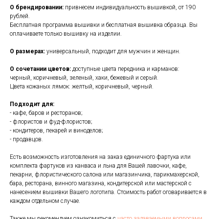
О брендировании:
привнесем индивидуальность вышивкой, от 190
рублей.
Бесплатная программа вышивки и бесплатная вышивка образца. Вы
оплачиваете только вышивку на изделии.
О размерах:
универсальный, подходит для мужчин и женщин.
О сочетании цветов:
доступные цвета передника и карманов:
черный, коричневый, зеленый, хаки, бежевый и серый.
Цвета кожаных лямок: желтый, коричневый, черный.
Подходит для:
- кафе, баров и ресторанов;
- флористов и фуд-флористов;
- кондитеров, пекарей и виноделов;
- продавцов.
Есть возможность изготовления на заказ единичного фартука или
комплекта фартуков из канваса и льна для Вашей лавочки, кафе,
пекарни, флористического салона или магазинчика, парикмахерской,
бара, ресторана, винного магазина, кондитерской или мастерской с
нанесением вышивки Вашего логотипа. Стоимость работ оговаривается в
каждом отдельном случае.
Также мы рекомендуем ознакомиться с
часто задаваемыми вопросами.