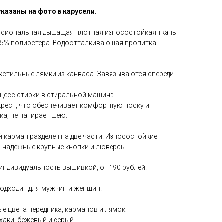
казаны на фото в карусели.
ссиональная дышащая плотная износостойкая ткань
35% полиэстера. Водоотталкивающая пропитка
кстильные лямки из канваса. Завязываются спереди
есс стирки в стиральной машине.
рест, что обеспечивает комфортную носку и
а, не натирает шею.
карман разделен на две части. Износостойкие
 надежные крупные кнопки и люверсы.
индивидуальность вышивкой, от 190 рублей.
одходит для мужчин и женщин.
е цвета передника, карманов и лямок:
хаки, бежевый и серый.