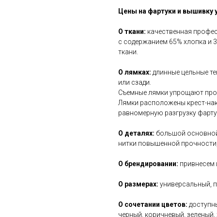
Цены на фартуки и вышивку у
О ткани:
качественная профе
с содержанием 65% хлопка и 
ткани.
О лямках:
длинные цельные те
или сзади.
Съемные лямки упрощают проц
Лямки расположены крест-нак
равномерную разгрузку фартук
О деталях:
большой основной 
нитки повышенной прочности,
О брендировании:
привнесем 
О размерах:
универсальный, п
О сочетании цветов:
доступны
черный, коричневый, зеленый, 