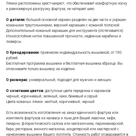
Лямки расположены крест-накрест, что обеспечивает комфортную носку
и равномерную разгрузку фартука, не натирает шею.
О деталях:
большой основной карман разделен на две части и украшен
кожаными треугольниками, верхний кармашек с кожаной полоской.
Дополнительный кожаный кармашек для инструмента (отстегивается).
Износостойкие нитки повышенной прочности, надежные карабины и
люверсы.
О брендировании:
привнесем индивидуальность вышивкой, от 190
рублей.
Бесплатная программа вышивки и бесплатная вышивка образца. Вы
оплачиваете только вышивку на изделии.
О размерах:
универсальный, подходит для мужчин и женщин.
О сочетании цветов:
доступные цвета передника и карманов:
черный, коричневый, зеленый, хаки, бежевый и серый.
Цвета кожаных лямок: желтый, коричневый, черный.
Есть возможность изготовления на заказ единичного фартука или
комплекта фартуков из канваса и льна для Вашей лавочки, кафе,
пекарни, флористического салона или магазинчика, парикмахерской,
бара, ресторана, винного магазина, кондитерской или мастерской с
нанесением вышивки Вашего логотипа. Стоимость работ оговаривается в