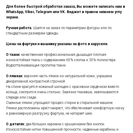
Для более быстрой обработки заказа, Вы можете написать нам в
WhatsApp, Viber, Telegram или VK. Виджет в правом нижнем углу
экрана.
Ручная работа.
Шьется на заказ по параметрам фигуры или по
стандартным размерам одежды.
Цены на фартуки и вышивку указаны на фото в карусели.
О ткани:
качественная профессиональная дышащая плотная
износостойкая ткань с содержанием 65% хлопка и 35% полиэстера.
Водоотталкивающая пропитка ткани.
О лямках:
верхняя часть лямок из натуральной кожи, украшена
декоративной контрастной строчкой.
На спине красуется кожаный шильдик с красивым сердечком вместо
кольца, смотрится очень стильно. Завязки тканевые, завязываются
спереди или сзади.
Съемные лямки упрощают процесс стирки в стиральной машине.
Лямки расположены крест-накрест, что обеспечивает комфортную носку
и равномерную разгрузку фартука, не натирает шею.
О деталях:
два больших кармана с крышечками без кнопок.
Износостойкие нитки повышенной прочности, надежные карабины и