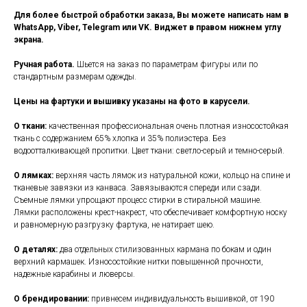
Для более быстрой обработки заказа, Вы можете написать нам в
WhatsApp, Viber, Telegram или VK. Виджет в правом нижнем углу
экрана.
Ручная работа.
Шьется на заказ по параметрам фигуры или по
стандартным размерам одежды.
Цены на фартуки и вышивку указаны на фото в карусели.
О ткани:
качественная профессиональная очень плотная износостойкая
ткань с содержанием 65% хлопка и 35% полиэстера. Без
водоотталкивающей пропитки. Цвет ткани: светло-серый и темно-серый.
О лямках:
верхняя часть лямок из натуральной кожи, кольцо на спине и
тканевые завязки из канваса. Завязываются спереди или сзади.
Съемные лямки упрощают процесс стирки в стиральной машине.
Лямки расположены крест-накрест, что обеспечивает комфортную носку
и равномерную разгрузку фартука, не натирает шею.
О деталях:
два отдельных стилизованных кармана по бокам и один
верхний кармашек. Износостойкие нитки повышенной прочности,
надежные карабины и люверсы.
О брендировании:
привнесем индивидуальность вышивкой, от 190