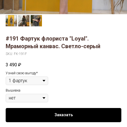
#191 Фартук флориста "Loyal".
Мраморный канвас. Светло-серый
SKU:
FK-191F
3 490
₽
Узнай свою выгоду*
Вышивка
Заказать