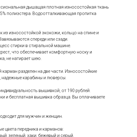
ссиональная дышащая плотная износостойкая ткань
35% полиэстера. Водоотталкивающая пропитка
к из износостойкой экокожи, кольцо на спине и
 Завязываются спереди или сзади.
есс стирки в стиральной машине.
рест, что обеспечивает комфортную носку и
а, не натирает шею.
карман разделен на две части. Износостойкие
 надежные карабины и люверсы.
индивидуальность вышивкой, от 190 рублей.
и и бесплатная вышивка образца. Вы оплачиваете
одходит для мужчин и женщин.
е цвета передника и карманов:
ый, зеленый, хаки, бежевый и серый.