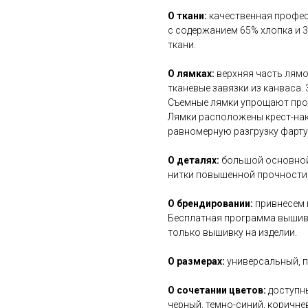
О ткани:
качественная профе
с содержанием 65% хлопка и 
ткани.
О лямках:
верхняя часть лямо
тканевые завязки из канваса.
Съемные лямки упрощают проц
Лямки расположены крест-нак
равномерную разгрузку фартук
О деталях:
большой основной 
нитки повышенной прочности,
О брендировании:
привнесем 
Бесплатная программа вышивк
только вышивку на изделии.
О размерах:
универсальный, п
О сочетании цветов:
доступны
черный, темно-синий, коричнев