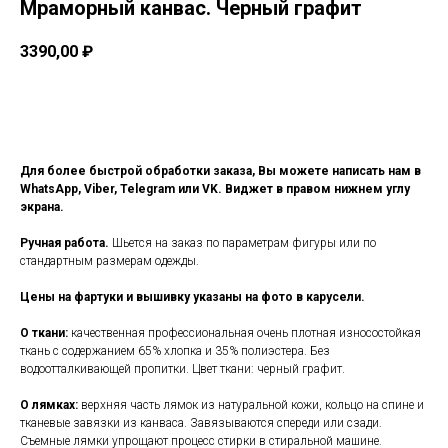
Мраморный канвас. Черный графит
3390,00
₽
Заказать
Для более быстрой обработки заказа, Вы можете написать нам в
WhatsApp, Viber, Telegram или VK. Виджет в правом нижнем углу
экрана.
Ручная работа.
Шьется на заказ по параметрам фигуры или по
стандартным размерам одежды.
Цены на фартуки и вышивку указаны на фото в карусели.
О ткани:
качественная профессиональная очень плотная износостойкая
ткань с содержанием 65% хлопка и 35% полиэстера. Без
водоотталкивающей пропитки. Цвет ткани: черный графит.
О лямках:
верхняя часть лямок из натуральной кожи, кольцо на спине и
тканевые завязки из канваса. Завязываются спереди или сзади.
Съемные лямки упрощают процесс стирки в стиральной машине.