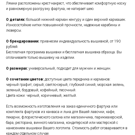
Лямки расположены крест-накрест, что обеспечивает комфортную носку
и равномерную разгрузку фартука, не натирает шею.
О деталях:
большой нижний карман кенгуру и один верхний кармашек.
Износостойкие нитки повышенной прочности, надежные карабины и
люверсы.
О брендировании:
привнесем индивидуальность вышивкой, от 190
рублей.
Бесплатная программа вышивки и бесплатная вышивка образца. Вы
оплачиваете только вышивку на изделии.
О размерах:
универсальный, подходит для мужчин и женщин.
О сочетании цветов:
доступные цвета передника и карманов:
черный графит, серый, светло-серый, глубокий синий, морская зелень,
зеленый, бордовый, кофейный, песочный.
Цвета кожи: черный, коричневый, желтый.
Есть возможность изготовления на заказ единичного фартука или
комплекта фартуков из канваса и льна для Вашей лавочки, кафе,
пекарни, флористического салона или магазинчика, парикмахерской,
бара, ресторана, винного магазина, кондитерской или мастерской с
нанесением вышивки Вашего логотипа. Стоимость работ оговаривается в
каждом отдельном случае.