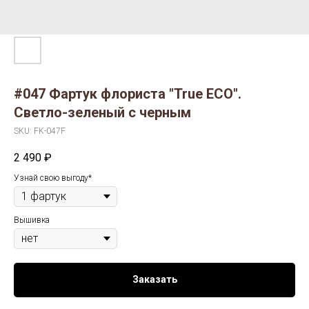
#047 Фартук флориста "True ECO".
Светло-зеленый с черным
SKU:
FK-047F
2 490
₽
Узнай свою выгоду*
Вышивка
Заказать