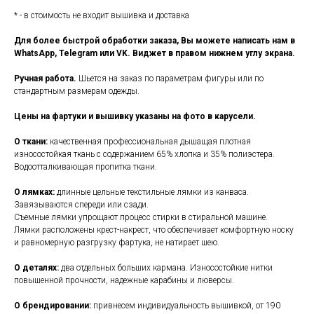
* - в стоимость не входит вышивка и доставка
Для более быстрой обработки заказа, Вы можете написать нам в
WhatsApp, Telegram или VK. Виджет в правом нижнем углу экрана.
Ручная работа.
Шьется на заказ по параметрам фигуры или по
стандартным размерам одежды.
Цены на фартуки и вышивку указаны на фото в карусели.
О ткани:
качественная профессиональная дышащая плотная
износостойкая ткань с содержанием 65% хлопка и 35% полиэстера.
Водоотталкивающая пропитка ткани.
О лямках:
длинные цельные текстильные лямки из канваса.
Завязываются спереди или сзади.
Съемные лямки упрощают процесс стирки в стиральной машине.
Лямки расположены крест-накрест, что обеспечивает комфортную носку
и равномерную разгрузку фартука, не натирает шею.
О деталях:
два отдельных больших кармана. Износостойкие нитки
повышенной прочности, надежные карабины и люверсы.
О брендировании:
привнесем индивидуальность вышивкой, от 190