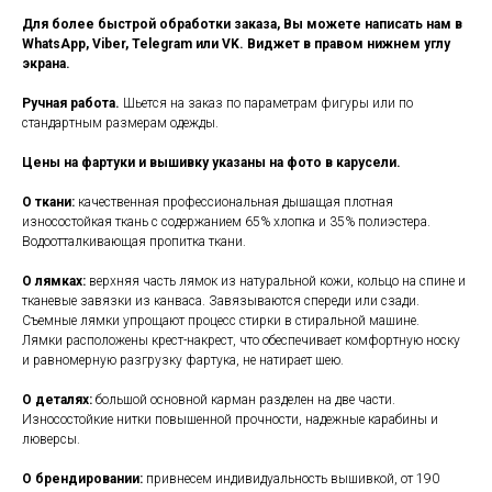
Для более быстрой обработки заказа, Вы можете написать нам в
WhatsApp, Viber, Telegram или VK. Виджет в правом нижнем углу
экрана.
Ручная работа.
Шьется на заказ по параметрам фигуры или по
стандартным размерам одежды.
Цены на фартуки и вышивку указаны на фото в карусели.
О ткани:
качественная профессиональная дышащая плотная
износостойкая ткань с содержанием 65% хлопка и 35% полиэстера.
Водоотталкивающая пропитка ткани.
О лямках:
верхняя часть лямок из натуральной кожи, кольцо на спине и
тканевые завязки из канваса. Завязываются спереди или сзади.
Съемные лямки упрощают процесс стирки в стиральной машине.
Лямки расположены крест-накрест, что обеспечивает комфортную носку
и равномерную разгрузку фартука, не натирает шею.
О деталях:
большой основной карман разделен на две части.
Износостойкие нитки повышенной прочности, надежные карабины и
люверсы.
О брендировании:
привнесем индивидуальность вышивкой, от 190