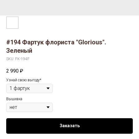
#194 Фартук флориста "Glorious".
Зеленый
SKU:
FK-194F
2 990
₽
Узнай свою выгоду*
Вышивка
Заказать