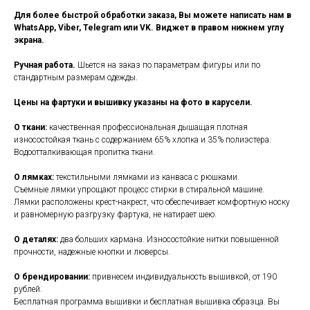
Для более быстрой обработки заказа, Вы можете написать нам в
WhatsApp, Viber, Telegram или VK. Виджет в правом нижнем углу
экрана.
Ручная работа.
Шьется на заказ по параметрам фигуры или по
стандартным размерам одежды.
Цены на фартуки и вышивку указаны на фото в карусели.
О ткани:
качественная профессиональная дышащая плотная
износостойкая ткань с содержанием 65% хлопка и 35% полиэстера.
Водоотталкивающая пропитка ткани.
О лямках:
текстильными лямками из канваса с рюшками.
Съемные лямки упрощают процесс стирки в стиральной машине.
Лямки расположены крест-накрест, что обеспечивает комфортную носку
и равномерную разгрузку фартука, не натирает шею.
О деталях:
два больших кармана. Износостойкие нитки повышенной
прочности, надежные кнопки и люверсы.
О брендировании:
привнесем индивидуальность вышивкой, от 190
рублей.
Бесплатная программа вышивки и бесплатная вышивка образца. Вы