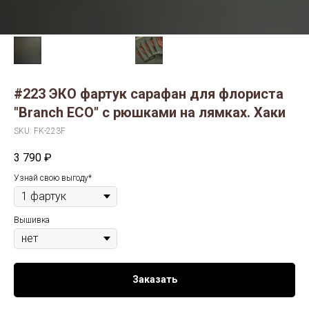
#223 ЭКО фартук сарафан для флориста
"Branch ECO" с рюшками на лямках. Хаки
SKU:
FK-223F
3 790
₽
Узнай свою выгоду*
Вышивка
Заказать