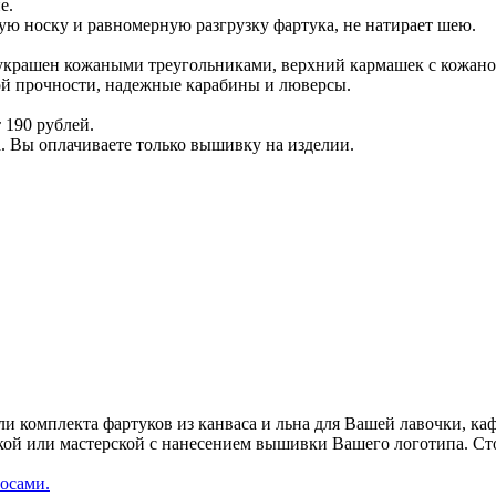
е.
ую носку и равномерную разгрузку фартука, не натирает шею.
и украшен кожаными треугольниками, верхний кармашек с кожан
ой прочности, надежные карабины и люверсы.
 190 рублей.
. Вы оплачиваете только вышивку на изделии.
ли комплекта фартуков из канваса и льна для Вашей лавочки, ка
ской или мастерской с нанесением вышивки Вашего логотипа. Ст
осами.