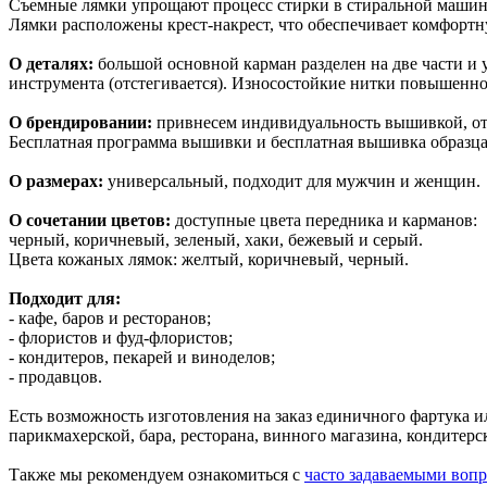
Съемные лямки упрощают процесс стирки в стиральной машин
Лямки расположены крест-накрест, что обеспечивает комфортн
О деталях:
большой основной карман разделен на две части 
инструмента (отстегивается). Износостойкие нитки повышенн
О брендировании:
привнесем индивидуальность вышивкой, от
Бесплатная программа вышивки и бесплатная вышивка образца
О размерах:
универсальный, подходит для мужчин и женщин.
О сочетании цветов:
доступные цвета передника и карманов:
черный, коричневый, зеленый, хаки, бежевый и серый.
Цвета кожаных лямок: желтый, коричневый, черный.
Подходит для:
- кафе, баров и ресторанов;
- флористов и фуд-флористов;
- кондитеров, пекарей и виноделов;
- продавцов.
Есть возможность изготовления на заказ единичного фартука и
парикмахерской, бара, ресторана, винного магазина, кондитер
Также мы рекомендуем ознакомиться с
часто задаваемыми вопр