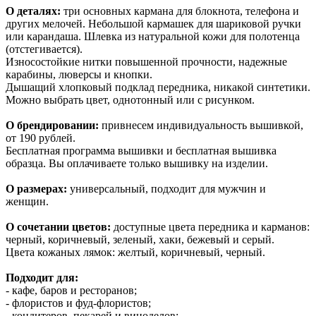
О деталях:
три основных кармана для блокнота, телефона и
других мелочей. Небольшой кармашек для шариковой ручки
или карандаша. Шлевка из натуральной кожи для полотенца
(отстегивается).
Износостойкие нитки повышенной прочности, надежные
карабины, люверсы и кнопки.
Дышащий хлопковый подклад передника, никакой синтетики.
Можно выбрать цвет, однотонный или с рисунком.
О брендировании:
привнесем индивидуальность вышивкой,
от 190 рублей.
Бесплатная программа вышивки и бесплатная вышивка
образца. Вы оплачиваете только вышивку на изделии.
О размерах:
универсальный, подходит для мужчин и
женщин.
О сочетании цветов:
доступные цвета передника и карманов:
черный, коричневый, зеленый, хаки, бежевый и серый.
Цвета кожаных лямок: желтый, коричневый, черный.
Подходит для:
- кафе, баров и ресторанов;
- флористов и фуд-флористов;
- кондитеров, пекарей и виноделов;