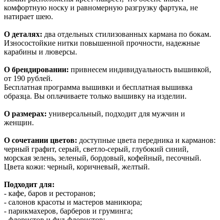
комфортную носку и равномерную разгрузку фартука, не
натирает шею.
О деталях:
два отдельных стилизованных кармана по бокам.
Износостойкие нитки повышенной прочности, надежные
карабины и люверсы.
О брендировании:
привнесем индивидуальность вышивкой,
от 190 рублей.
Бесплатная программа вышивки и бесплатная вышивка
образца. Вы оплачиваете только вышивку на изделии.
О размерах:
универсальный, подходит для мужчин и
женщин.
О сочетании цветов:
доступные цвета передника и карманов:
черный графит, серый, светло-серый, глубокий синий,
морская зелень, зеленый, бордовый, кофейный, песочный.
Цвета кожи: черный, коричневый, желтый.
Подходит для:
- кафе, баров и ресторанов;
- салонов красоты и мастеров маникюра;
- парикмахеров, барберов и груминга;
- флористов и фуд-флористов;