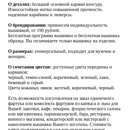
О деталях:
большой основной карман кенгуру.
Износостойкие нитки повышенной прочности,
надежные карабины и люверсы.
О брендировании:
привнесем индивидуальность
вышивкой, от 190 рублей.
Бесплатная программа вышивки и бесплатная вышивка
образца. Вы оплачиваете только вышивку на изделии.
О размерах:
универсальный, подходит для мужчин и
женщин.
О сочетании цветов:
доступные цвета передника и
карманов:
черный, темно-синий, коричневый, зеленый, хаки,
бежевый и серый.
Цвета кожаных лямок: желтый, коричневый, черный.
Есть возможность изготовления на заказ единичного
фартука или комплекта фартуков из канваса и льна для
Вашей лавочки, кафе, пекарни, флористического салона
или магазинчика, парикмахерской, бара, ресторана,
винного магазина, кондитерской или мастерской с
нанесением вышивки Вашего логотипа. Стоимость
работ оговаривается в каждом отдельном случае.