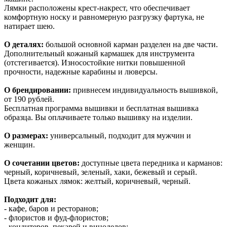
Лямки расположены крест-накрест, что обеспечивает
комфортную носку и равномерную разгрузку фартука, не
натирает шею.
О деталях:
большой основной карман разделен на две части.
Дополнительный кожаный кармашек для инструмента
(отстегивается). Износостойкие нитки повышенной
прочности, надежные карабины и люверсы.
О брендировании:
привнесем индивидуальность вышивкой,
от 190 рублей.
Бесплатная программа вышивки и бесплатная вышивка
образца. Вы оплачиваете только вышивку на изделии.
О размерах:
универсальный, подходит для мужчин и
женщин.
О сочетании цветов:
доступные цвета передника и карманов:
черный, коричневый, зеленый, хаки, бежевый и серый.
Цвета кожаных лямок: желтый, коричневый, черный.
Подходит для:
- кафе, баров и ресторанов;
- флористов и фуд-флористов;
- кондитеров, пекарей и виноделов;